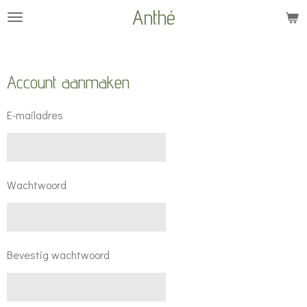
Anthé
Ga
direct
naar
de
Account aanmaken
hoofdinhoud
E-mailadres
Wachtwoord
Bevestig wachtwoord