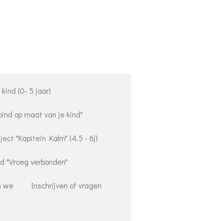
kind (0- 5 jaar)
bind op maat van je kind"
ect "Kapitein Kalm" (4.5 - 6j)
nd "Vroeg verbonden"
n we
Inschrijven of vragen