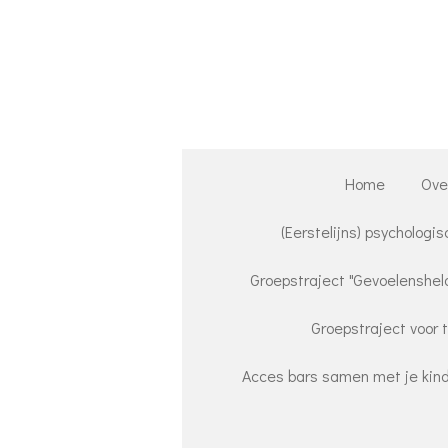
Ga
direct
naar
de
hoofdinhoud
Home
Ove
(Eerstelijns) psychologis
Groepstraject "Gevoelensheld
Groepstraject voor ti
Acces bars samen met je kin