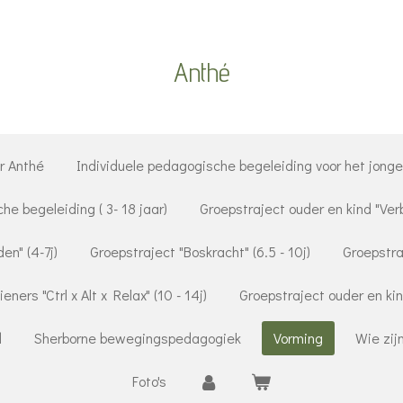
Anthé
r Anthé
Individuele pedagogische begeleiding voor het jonge 
che begeleiding ( 3- 18 jaar)
Groepstraject ouder en kind "Ver
en" (4-7j)
Groepstraject "Boskracht" (6.5 - 10j)
Groepstraj
eners "Ctrl x Alt x Relax" (10 - 14j)
Groepstraject ouder en ki
d
Sherborne bewegingspedagogiek
Vorming
Wie zij
Foto's