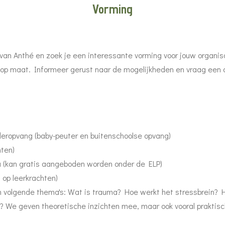
Vorming
e van Anthé en zoek je een interessante vorming voor jouw organis
 op maat.
Informeer gerust naar de mogelijkheden en vraag een o
eropvang (baby-peuter en buitenschoolse opvang)
hten)
a (kan gratis aangeboden worden onder de ELP)
 op leerkrachten)
n volgende thema's: Wat is trauma? Hoe werkt het stressbrein? Ho
n? We geven theoretische inzichten mee, maar ook vooral prakti