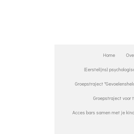
Ga
direct
naar
de
hoofdinhoud
Home
Ove
(Eerstelijns) psychologis
Groepstraject "Gevoelensheld
Groepstraject voor ti
Acces bars samen met je kin