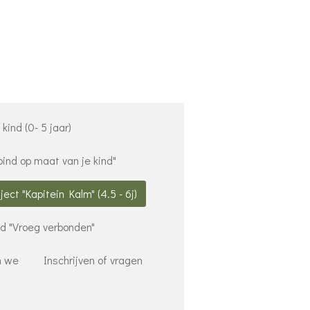
kind (0- 5 jaar)
bind op maat van je kind"
ect "Kapitein Kalm" (4.5 - 6j)
nd "Vroeg verbonden"
n we
Inschrijven of vragen