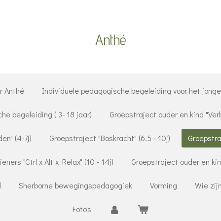
Anthé
r Anthé
Individuele pedagogische begeleiding voor het jonge 
che begeleiding ( 3- 18 jaar)
Groepstraject ouder en kind "Ver
en" (4-7j)
Groepstraject "Boskracht" (6.5 - 10j)
Groepstraj
eners "Ctrl x Alt x Relax" (10 - 14j)
Groepstraject ouder en ki
d
Sherborne bewegingspedagogiek
Vorming
Wie zij
Foto's