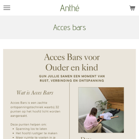
Anthé
Ga
direct
naar
Acces bars
de
hoofdinhoud