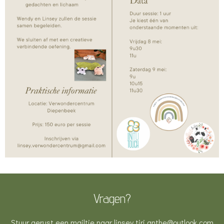
Vragen?
Stuur gerust een mailtje naar linsey.tiri.anthe@outlook.com